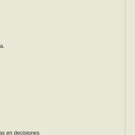
a.
las en decisiones