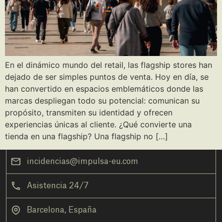
En el dinámico mundo del retail, las flagship stores han
dejado de ser simples puntos de venta. Hoy en día, se
han convertido en espacios emblemáticos donde las
marcas despliegan todo su potencial: comunican su
propósito, transmiten su identidad y ofrecen
experiencias únicas al cliente. ¿Qué convierte una
tienda en una flagship? Una flagship no […]
incidencias@impulsa-eu.com
Asistencia 24/7
Barcelona, España